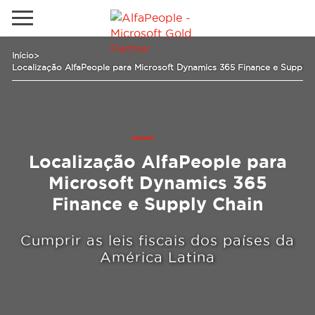
Sites Internacionais
Início
>
Localização AlfaPeople para Microsoft Dynamics 365 Finance e Supply 
Global
Telefone
Email
Canadá
Dinamarca
Localização AlfaPeople para
Estados Unidos
Soluções
Microsoft Dynamics 365
Oriente Médio
Finance e Supply Chain
Indústrias
Cumprir as leis fiscais dos países da
América Latina
Serviços
Clientes