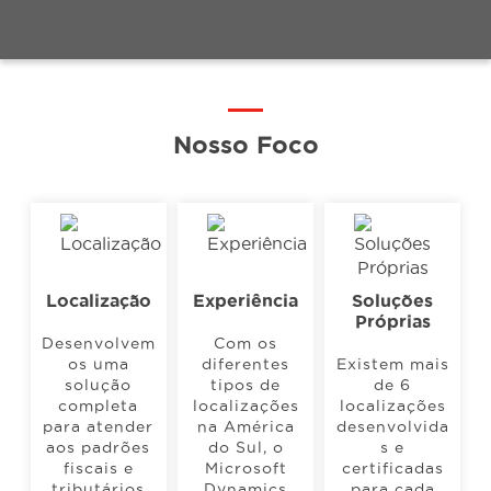
Eventos
Conteúdos
Nosso Foco
Carreiras
Sobre
Localização
Experiência
Soluções
Próprias
Desenvolvem
Com os
os uma
diferentes
Existem mais
solução
tipos de
de 6
completa
localizações
localizações
para atender
na América
desenvolvida
aos padrões
do Sul, o
s e
fiscais e
Microsoft
certificadas
tributários
Dynamics
para cada