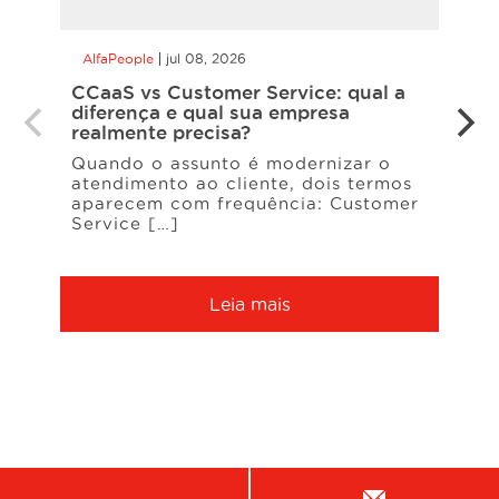
AlfaPeople
jul 08, 2026
AlfaP
CCaaS vs Customer Service: qual a
Atua
diferença e qual sua empresa
Appli
realmente precisa?
As pr
Quando o assunto é modernizar o
Busin
atendimento ao cliente, dois termos
2026
aparecem com frequência: Customer
das 
Service […]
Leia mais