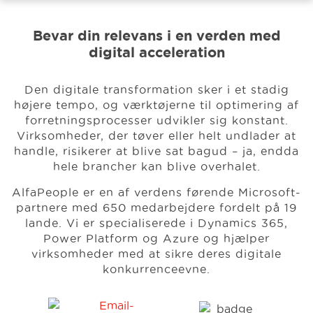
Bevar din relevans i en verden med
Events
digital acceleration
Vidensbank
Den digitale transformation sker i et stadig
højere tempo, og værktøjerne til optimering af
forretningsprocesser udvikler sig konstant.
Karriere
Virksomheder, der tøver eller helt undlader at
handle, risikerer at blive sat bagud – ja, endda
hele brancher kan blive overhalet.
Om os
AlfaPeople er en af verdens førende Microsoft-
partnere med 650 medarbejdere fordelt på 19
lande.
Vi er specialiserede i Dynamics 365,
Power Platform og Azure og hjælper
virksomheder med
at sikre deres digitale
konkurrenceevne.