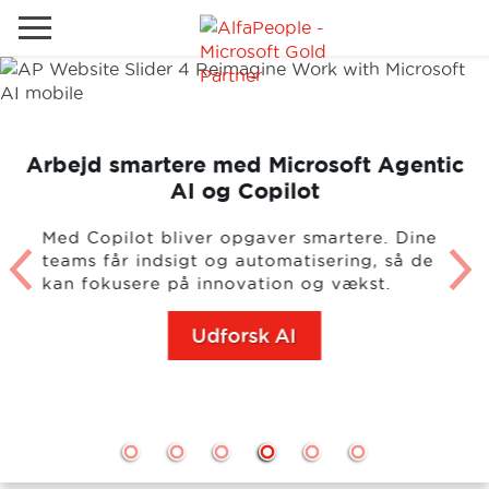
Gå til det lokale websted
Global
Ring
Email
Arbejd smartere med Microsoft Agentic
Canada
AI og Copilot
LATAM
Med Copilot bliver opgaver smartere. Dine
teams får indsigt og automatisering, så de
Schweiz
Løsninger
kan fokusere på innovation og vækst.
Tyskland
Brancher
Udforsk AI
Services
Kunder