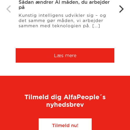
Sådan ændrer AI måden, du arbejder
Såda
på
nem
Kunstig intelligens udvikler sig – og
Kunst
det samme gør måden, vi arbejder
størr
sammen med teknologien på. […]
arbe
meda
Læs mere
Tilmeld dig AlfaPeople´s
nyhedsbrev
Tilmeld nu!