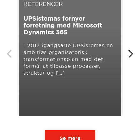
REFERENCER
RE
UPSistemas fornyer
NO
forretning med Microsoft
eff
Dynamics 365
Cen
I 2017 igangsatte UPSistemas en
Hos
ambitiøs organisatorisk
stø
transformationsplan med det
rej
formål at tilpasse processer,
Når
struktur og […]
Se mere