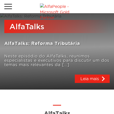
Sites Internacionais
AlfaTalks
Global
Telefone
Email
Canadá
AlfaTalks: Reforma Tributária
Dinamarca
Neste episódio do AlfaTalks, reunimos
especialistas e executivos para discutir um dos
Estados Unidos
Soluções
temas mais relevantes da […]
Oriente Médio
Indústrias
Leia mais
Serviços
Clientes
AlfaTalks