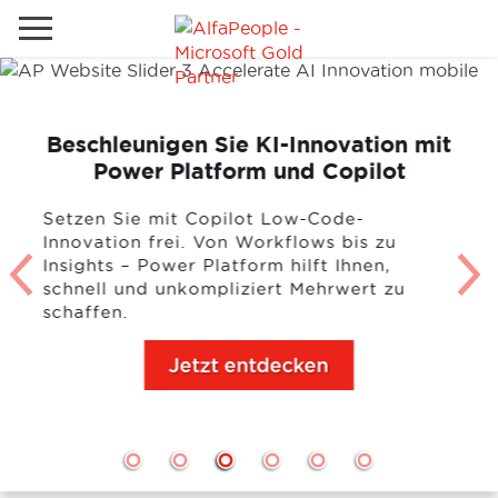
Lokale Website
Global
Beschleunigen Sie KI-Innovation mit
Telefon
Email
Power Platform und Copilot
China
Setzen Sie mit Copilot Low-Code-
Kanada
Innovation frei. Von Workflows bis zu
Insights – Power Platform hilft Ihnen,
Naher Osten
Lösungen
schnell und unkompliziert Mehrwert zu
Spanien
schaffen.
Industrie
Jetzt entdecken
Dienstleistungen
Kunden