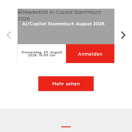
AI/Copilot Stammtisch August 2026
AI/C
Donnerstag, 20. August
Donner
Anmelden
2026, 10:00 Uhr
Mehr sehen