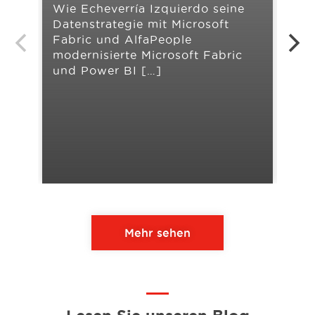
Wie Echeverría Izquierdo seine
Ban
Datenstrategie mit Microsoft
Kre
Fabric und AlfaPeople
Mic
modernisierte Microsoft Fabric
Fin
und Power BI […]
Dyn
Aus
Mehr sehen