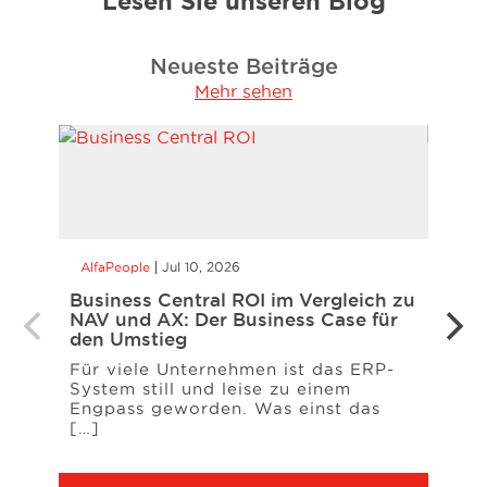
Lesen Sie unseren Blog
Neueste Beiträge
Mehr sehen
AlfaPeople
Jul 10, 2026
AlfaP
Business Central ROI im Vergleich zu
eInvo
NAV und AX: Der Business Case für
– wa
den Umstieg
müss
Für viele Unternehmen ist das ERP-
Das 
System still und leise zu einem
Deuts
Engpass geworden. Was einst das
Unte
[…]
erwar