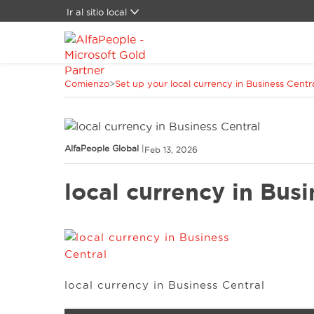
Ir al sitio local
Global
Brasil
Canada
Comienzo
>
Set up your local currency in Business Centr
China
Denmark
Germany
España
AlfaPeople Global
|
Feb 13, 2026
Estados Unidos
Oriente Medio
local currency in Busi
Suiza
local currency in Business Central