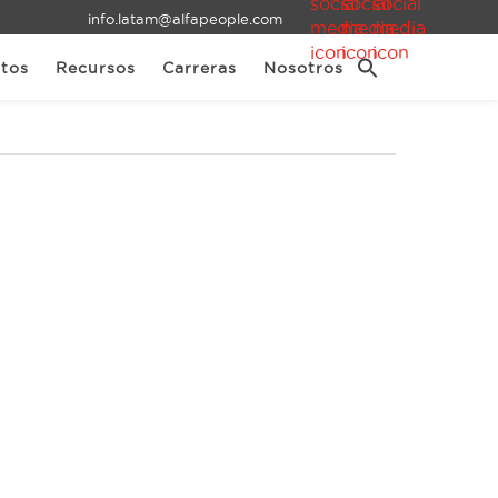
info.latam@alfapeople.com
tos
Recursos
Carreras
Nosotros