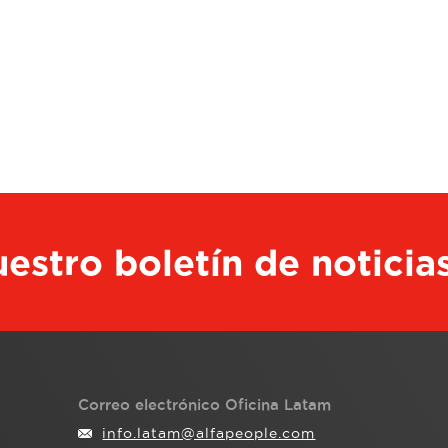
estro boletín de noticia
Correo electrónico Oficina Latam
info.latam@alfapeople.com