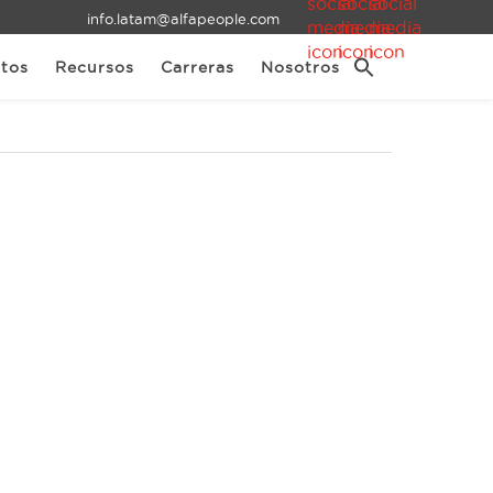
info.latam@alfapeople.com
tos
Recursos
Carreras
Nosotros