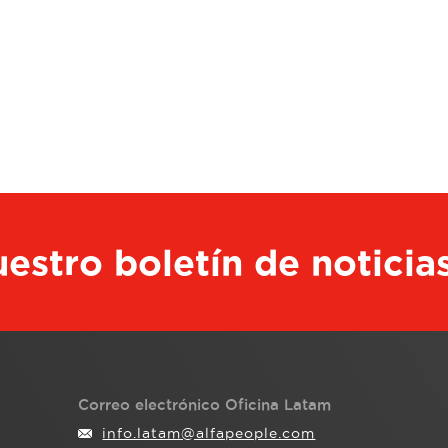
estro boletín de noticia
Correo electrónico Oficina Latam
info.latam@alfapeople.com