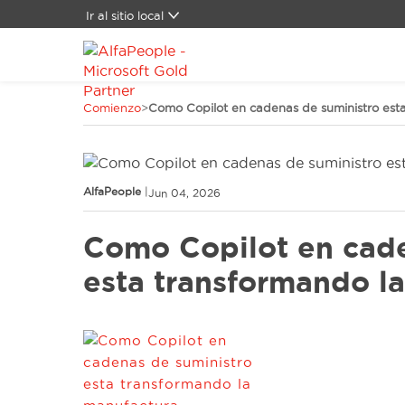
Ir al sitio local
Global
Brasil
Canada
Comienzo
>
Como Copilot en cadenas de suministro est
China
Denmark
Germany
España
AlfaPeople
|
Jun 04, 2026
Estados Unidos
Oriente Medio
Como Copilot en cade
Suiza
esta transformando l