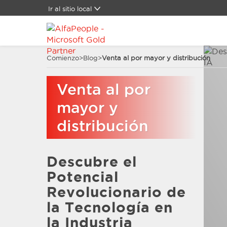
Ir al sitio local
Global
Brasil
Canada
Comienzo
>
Blog
>
Venta al por mayor y distribución
China
Denmark
Venta al por
Germany
España
mayor y
Estados Unidos
distribución
Oriente Medio
Suiza
Descubre el
Potencial
Revolucionario de
la Tecnología en
la Industria