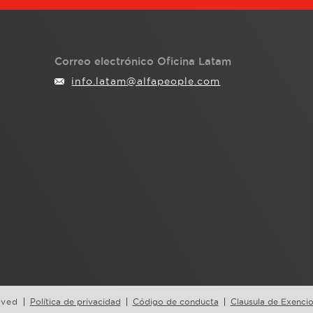
Correo electrónico Oficina Latam
info.latam@alfapeople.com
rved
Política de privacidad
Código de conducta
Clausula de Exenci