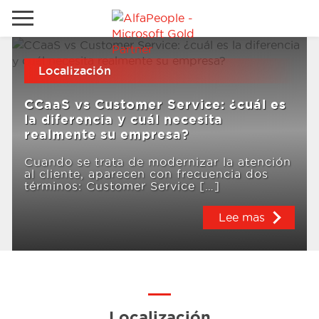
Ir al sitio local
Localización
Global
Teléfono
Email
CCaaS vs Customer Service: ¿cuál es
Canada
la diferencia y cuál necesita
realmente su empresa?
Denmark
Cuando se trata de modernizar la atención
Soluciones
España
al cliente, aparecen con frecuencia dos
términos: Customer Service […]
Oriente Medio
Lee mas
Industrias
Servicios
Clientes
Localización