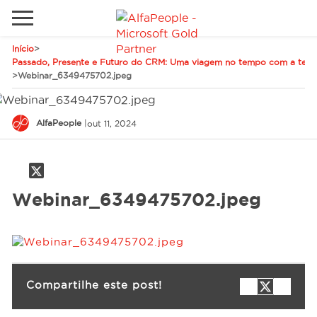
Início
>
Sites Internacionais
Passado, Presente e Futuro do CRM: Uma viagem no tempo com a tecno
>
Webinar_6349475702.jpeg
Global
Telefone
Email
Canadá
AlfaPeople
|
out 11, 2024
Dinamarca
Estados Unidos
Soluções
Webinar_6349475702.jpeg
Oriente Médio
Indústrias
Serviços
Compartilhe este post!
Clientes