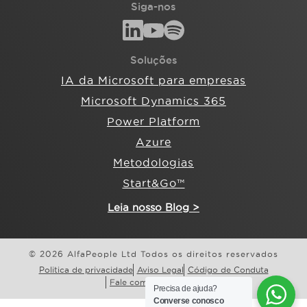
Siga-nos
Soluções
IA da Microsoft para empresas
Microsoft Dynamics 365
Power Platform
Azure
Metodologias
Start&Go™
Leia nosso Blog >
© 2026 AlfaPeople Ltd Todos os direitos reservados
Politica de privacidade
Aviso Legal
Código de Conduta
Fale com a AlfaPeople
Precisa de ajuda?
Converse conosco