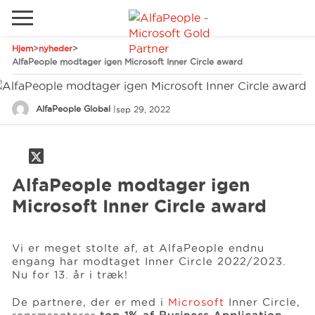
Hjem
>
nyheder
>
Gå til det lokale websted
AlfaPeople modtager igen Microsoft Inner Circle award
Global
Ring
Email
AlfaPeople Global
|
sep 29, 2022
Canada
LATAM
Schweiz
Løsninger
AlfaPeople modtager igen
Tyskland
Microsoft Inner Circle award
Brancher
Vi er meget stolte af, at AlfaPeople endnu
engang har modtaget Inner Circle 2022/2023.
Services
Nu for 13. år i træk!
De partnere, der er med i
Microsoft
Inner Circle,
Kunder