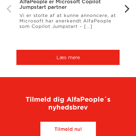
AlfaPeople er Microsoft Copilot
Alfa
Jumpstart partner
direk
Vi er stolte af at kunne annoncere, at
Efter
Microsoft har anerkendt AlfaPeople
af Mi
som Copilot Jumpstart – […]
Nordi
Læs mere
Tilmeld dig AlfaPeople´s
nyhedsbrev
Tilmeld nu!​