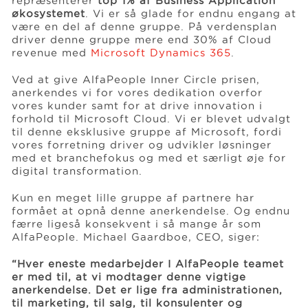
repræsenterer
top 1% af Business Application
økosystemet
. Vi er så glade for endnu engang at
være en del af denne gruppe. På verdensplan
Events
driver denne gruppe mere end 30% af Cloud
revenue med
Microsoft Dynamics 365
.
Ved at give AlfaPeople Inner Circle prisen,
Vidensbank
anerkendes vi for vores dedikation overfor
vores kunder samt for at drive innovation i
forhold til Microsoft Cloud. Vi er blevet udvalgt
Karriere
til denne eksklusive gruppe af Microsoft, fordi
vores forretning driver og udvikler løsninger
med et branchefokus og med et særligt øje for
digital transformation.
Om os
Kun en meget lille gruppe af partnere har
formået at opnå denne anerkendelse. Og endnu
færre ligeså konsekvent i så mange år som
AlfaPeople. Michael Gaardboe, CEO, siger:
“Hver eneste medarbejder I AlfaPeople teamet
er med til, at vi modtager denne vigtige
anerkendelse. Det er lige fra administrationen,
til marketing, til salg, til konsulenter og