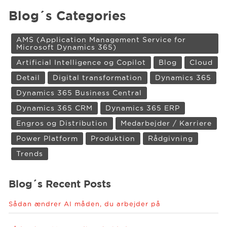
Blog´s Categories
AMS (Application Management Service for
Microsoft Dynamics 365)
Artificial Intelligence og Copilot
Blog
Cloud
Detail
Digital transformation
Dynamics 365
Dynamics 365 Business Central
Dynamics 365 CRM
Dynamics 365 ERP
Engros og Distribution
Medarbejder / Karriere
Power Platform
Produktion
Rådgivning
Trends
Blog´s Recent Posts
Sådan ændrer AI måden, du arbejder på