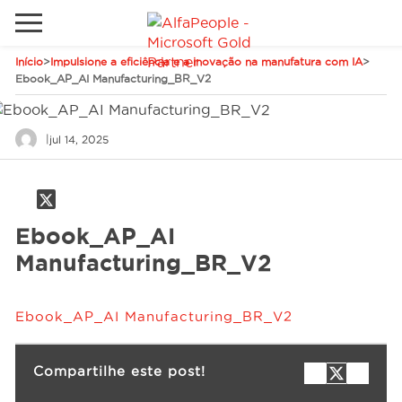
Início
>
Impulsione a eficiência e a inovação na manufatura com IA
>
Sites Internacionais
Ebook_AP_AI Manufacturing_BR_V2
Global
Telefone
Email
|
jul 14, 2025
Canadá
Dinamarca
Estados Unidos
Soluções
Ebook_AP_AI
Oriente Médio
Manufacturing_BR_V2
Indústrias
Ebook_AP_AI Manufacturing_BR_V2
Serviços
Compartilhe este post!
Clientes