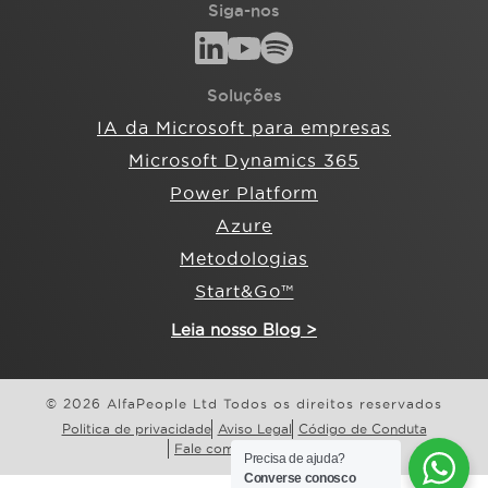
Siga-nos
Soluções
IA da Microsoft para empresas
Microsoft Dynamics 365
Power Platform
Azure
Metodologias
Start&Go™
Leia nosso Blog >
© 2026 AlfaPeople Ltd Todos os direitos reservados
Politica de privacidade
Aviso Legal
Código de Conduta
Fale com a AlfaPeople
Precisa de ajuda?
Converse conosco