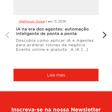
AlfaPeople Global
abr 13, 2026
AlfaP
IA na era dos agentes: automação
O qu
inteligente de ponta a ponta
Dyna
Descubra como aplicar IA e Agentes
O qu
para acelerar rotinas de negócio.
Dyna
Evento online e gratuito A IA […]
e Bus
Leia mais
Inscreva-se na nossa Newsletter