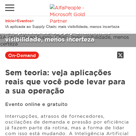
Início
>
Eventos
>
Sites Internacionais
IA aplicada ao Supply Chain: mais visibilidade, menos incerteza
IA aplicada ao Supply Chain: mais
Global
visibilidade, menos incerteza
Telefone
Email
Canadá
On-Demand
Dinamarca
Sem teoria: veja aplicações
Estados Unidos
Soluções
reais que você pode levar para
Oriente Médio
a sua operação
Indústrias
Evento online e gratuito
Serviços
Interrupções, atrasos de fornecedores,
oscilações de demanda e pressão por eficiência
já fazem parte da rotina, mas a forma de lidar
Clientes
com isso está mudando. A Inteligência Artificial