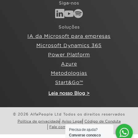
Siga-nos
Soluções
IA da Microsoft para empresas
Microsoft Dynamics 365
Power Platform
Azure
Metodologias
Start&Go™
Leia nosso Blog >
© 2026 AlfaPeople Ltd Todos os direitos reservados
Politica de privacidade
Aviso Legal
Código de Conduta
Fale com a AlfaPeople
Precisa de ajuda?
Converse conosco