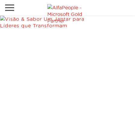
Sites Internacionais
Global
Telefone
Email
Canadá
Dinamarca
Estados Unidos
Soluções
Oriente Médio
Indústrias
Serviços
Clientes