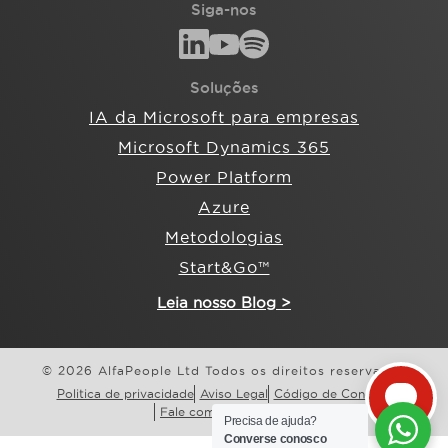
Siga-nos
Soluções
IA da Microsoft para empresas
Microsoft Dynamics 365
Power Platform
Azure
Metodologias
Start&Go™
Leia nosso Blog >
© 2026 AlfaPeople Ltd Todos os direitos reservados
Politica de privacidade
Aviso Legal
Código de Conduta
Fale com a AlfaPeople
Precisa de ajuda?
Converse conosco