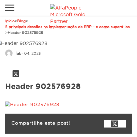
Início
>
Blog
>
Sites Internacionais
5 principais desafios na implementação de ERP – e como superá-los
>
Header 902576928
Global
Telefone
Email
Canadá
|
abr 04, 2025
Dinamarca
Estados Unidos
Soluções
Header 902576928
Oriente Médio
Indústrias
Serviços
Compartilhe este post!
Clientes