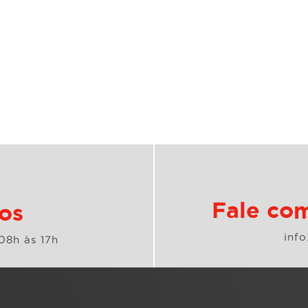
Fale com
os
inf
08h às 17h