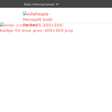
Sites Internacionais
Global
Alemanha
Canadá
China
Dinamarca
Espanha
Estados Unidos
LATAM
Oriente Médio
Suíça