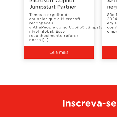
Microsoft Copilot
Arti
Jumpstart Partner
neg
Temos o orgulho de
São 
anunciar que a Microsoft
2024
reconheceu
em s
a AlfaPeople como Copilot Jumpstart Read
conv
nível global. Esse
empr
reconhecimento reforça
nossa […]
Leia mais
Inscreva-se