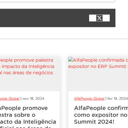
ople Global
nov 18, 2024
AlfaPeople Global
fev 19, 202
aPeople promove
AlfaPeople confir
estra sobre o
como expositor n
acto da Inteligência
Summit 2024!