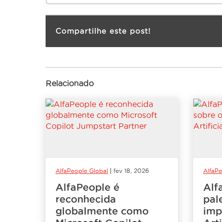
Compartilhe este post!
Relacionado
AlfaPeople Global
fev 18, 2026
AlfaPe
AlfaPeople é
Alf
reconhecida
pal
globalmente como
imp