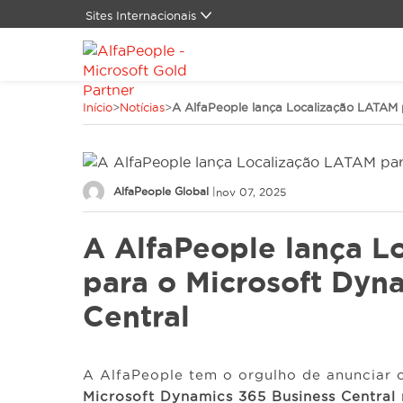
Sites Internacionais
Global
Alemanha
Canadá
Início
>
Notícias
>
A AlfaPeople lança Localização LATAM 
China
Dinamarca
Espanha
Estados Unidos
AlfaPeople Global
|
nov 07, 2025
LATAM
Oriente Médio
A AlfaPeople lança 
Suíça
para o Microsoft Dyn
Central
A AlfaPeople tem o orgulho de anunciar
Microsoft Dynamics 365 Business Central