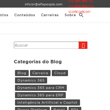
info.br@alfapeople.com
ntos
Conteúdos
Carreiras
Sobre
Pesquisar
Categorias do Blog
Blog
Carreira
Cloud
Dynamics 365
Dynamics 365 para CRM
Dynamics 365 para ERP
Inteligência Artificial e Copilot
Power Platform
Retail
RPA