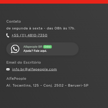
Contato
de segunda à sexta - das 08h às 17h.
+55 (11) 4810-7350
Alfapeople BR
Online
Ajuda? Fale aqui.
Email do Escritório
info.br@alfapeople.com
AlfaPeople
Al. Tocantins, 125 – Conj. 2502 – Barueri-SP