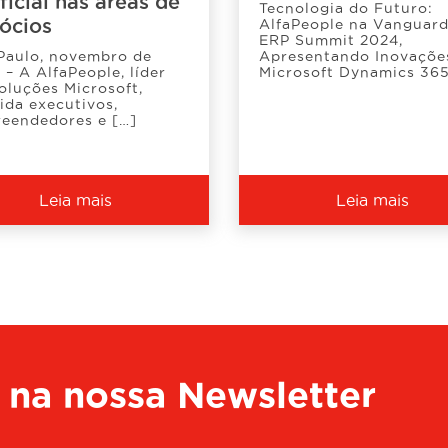
ficial nas áreas de
Tecnologia do Futuro:
ócios
AlfaPeople na Vanguar
ERP Summit 2024,
Paulo, novembro de
Apresentando Inovaçõe
 – A AlfaPeople, líder
Microsoft Dynamics 365
oluções Microsoft,
y Tier Partner em
ida executivos,
eendedores e […]
Leia mais
Leia mais
 na nossa Newsletter