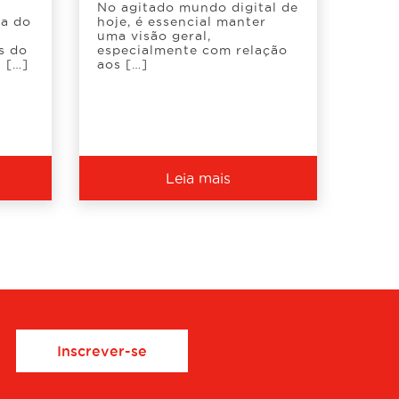
No agitado mundo digital de
da do
hoje, é essencial manter
uma visão geral,
s do
especialmente com relação
 […]
aos […]
Leia mais
Inscrever-se