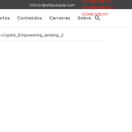
info.br@alfapeople.com
ntos
Conteúdos
Carreiras
Sobre
ft-Copilot_Empowering_landing_2