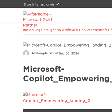
Sites Internacionais
Global
Alemanha
Canadá
Início
>
Blog
>
Inteligência Artificial e Copilot
>
Microsoft C
China
Dinamarca
Espanha
Estados Unidos
AlfaPeople Global
|
fev 02, 2024
LATAM
Oriente Médio
Microsoft-
Suíça
Copilot_Empowering