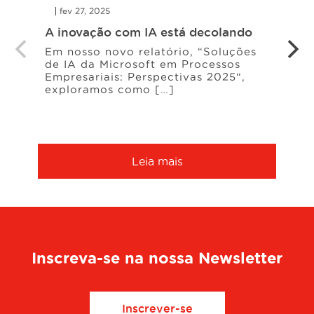
fev 27, 2025
AlfaP
A inovação com IA está decolando
IA e
efici
Em nosso novo relatório, “Soluções
de IA da Microsoft em Processos
No n
Empresariais: Perspectivas 2025“,
IA d
exploramos como […]
Negó
[…]
Leia mais
Inscreva-se na nossa Newsletter
Inscrever-se