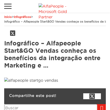
Início
>
Infográficos
>
Sites Internacionais
Infográfico – Alfapeople Start&GO Vendas conheça os benefícios da int
Global
Telefone
Email
Canadá
Infográfico – Alfapeople
Start&GO Vendas conheça os
Dinamarca
benefícios da integração entre
Estados Unidos
Soluções
Marketing e …
Oriente Médio
Indústrias
Serviços
Compartilhe este post!
Pesquisar
Clientes