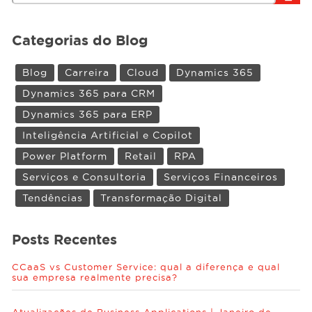
Categorias do Blog
Eventos
Blog
Carreira
Cloud
Dynamics 365
Conteúdos
Dynamics 365 para CRM
Dynamics 365 para ERP
Carreiras
Inteligência Artificial e Copilot
Power Platform
Retail
RPA
Sobre
Serviços e Consultoria
Serviços Financeiros
Tendências
Transformação Digital
Posts Recentes
CCaaS vs Customer Service: qual a diferença e qual
sua empresa realmente precisa?