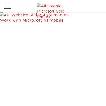
Sites Internacionais
Global
Telefone
Email
Canadá
Dinamarca
Estados Unidos
Soluções
Oriente Médio
Indústrias
Serviços
Clientes