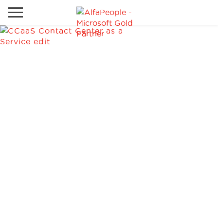
Sites Internacionais
Global
Telefone
Email
Canadá
Dinamarca
Estados Unidos
Soluções
Oriente Médio
Indústrias
Serviços
Clientes