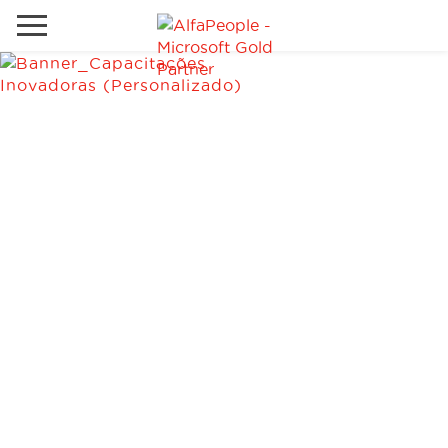
Sites Internacionais
Global
Telefone
Email
Canadá
Dinamarca
Estados Unidos
Soluções
Oriente Médio
Indústrias
Serviços
Clientes