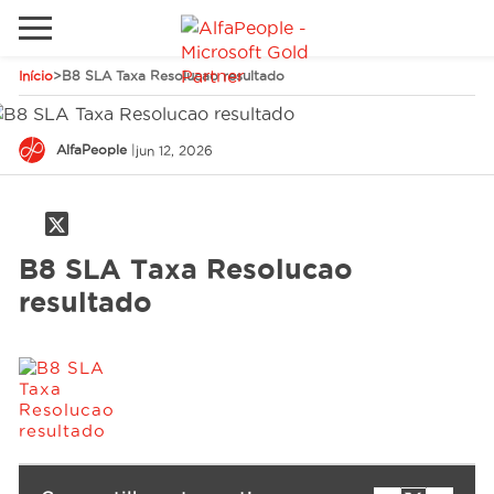
Início
>
B8 SLA Taxa Resolucao resultado
Sites Internacionais
Global
Telefone
Email
AlfaPeople
|
jun 12, 2026
Canadá
Dinamarca
B8 SLA Taxa Resolucao
Estados Unidos
Soluções
resultado
Oriente Médio
Indústrias
Serviços
Clientes