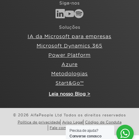
Siga-nos
Soluções
IA da Microsoft para empresas
Microsoft Dynamics 365
Power Platform
Azure
Metodologias
Start&Go™
Leia nosso Blog >
© 2026 AlfaPeople Ltd Todos os direitos reservados
Politica de privacidade
Aviso Legal
Código de Conduta
Fale com a AlfaPeople
Precisa de ajuda?
Converse conosco