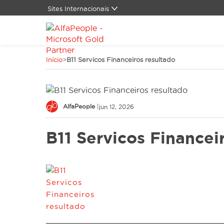
Sites Internacionais
Global
Alemanha
Canadá
Início
>
B11 Servicos Financeiros resultado
China
Dinamarca
Espanha
Estados Unidos
AlfaPeople
|
jun 12, 2026
LATAM
Oriente Médio
B11 Servicos Financei
Suíça