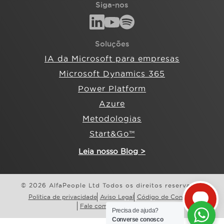
Siga-nos
Soluções
IA da Microsoft para empresas
Microsoft Dynamics 365
Power Platform
Azure
Metodologias
Start&Go™
Leia nosso Blog >
© 2026 AlfaPeople Ltd Todos os direitos reservados
Politica de privacidade
Aviso Legal
Código de Conduta
Fale com a AlfaPeople
Precisa de ajuda?
Converse conosco