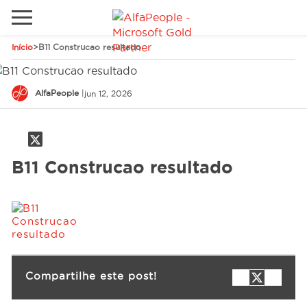
Início
>
B11 Construcao resultado
Sites Internacionais
Global
Telefone
Email
AlfaPeople
|
jun 12, 2026
Canadá
Dinamarca
B11 Construcao resultado
Estados Unidos
Soluções
Oriente Médio
Indústrias
Serviços
Compartilhe este post!
Clientes