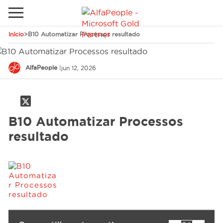
Início
>
B10 Automatizar Processos resultado
Sites Internacionais
Global
Telefone
Email
AlfaPeople
|
jun 12, 2026
Canadá
Dinamarca
B10 Automatizar Processos
Estados Unidos
Soluções
resultado
Oriente Médio
Indústrias
Serviços
Clientes