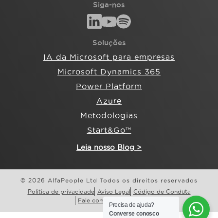
Siga-nos
Soluções
IA da Microsoft para empresas
Microsoft Dynamics 365
Power Platform
Azure
Metodologias
Start&Go™
Leia nosso Blog >
© 2026 AlfaPeople Ltd Todos os direitos reservados
Politica de privacidade
Aviso Legal
Código de Conduta
Fale com a AlfaPeople
Precisa de ajuda?
Converse conosco