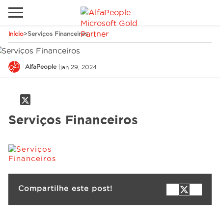
Início
>
Serviços Financeiros
Sites Internacionais
Global
Telefone
Email
AlfaPeople
|
jan 29, 2024
Canadá
Dinamarca
Serviços Financeiros
Estados Unidos
Soluções
Oriente Médio
Indústrias
Serviços
Compartilhe este post!
Clientes