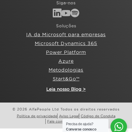
Siga-nos
Soluções
IA da Microsoft para empresas
Microsoft Dynamics 365
Power Platform
Azure
Metodologias
Start&Go™
Leia nosso Blog >
© 2026 AlfaPeople Ltd Todos os direitos reservados
Politica de privacidade
Aviso Legal
Código de Conduta
Fale com a AlfaPeople
Precisa de ajuda?
Converse conosco