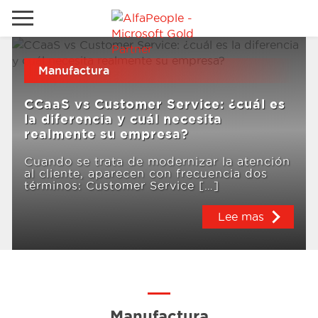
Ir al sitio local
Manufactura
Global
Teléfono
Email
CCaaS vs Customer Service: ¿cuál es
Canada
la diferencia y cuál necesita
realmente su empresa?
Denmark
Cuando se trata de modernizar la atención
Soluciones
España
al cliente, aparecen con frecuencia dos
términos: Customer Service […]
Oriente Medio
Lee mas
Industrias
Servicios
Clientes
Manufactura