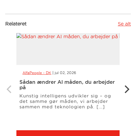
Relateret
Se alt
AlfaPeople - DK
jul 02, 2026
AlfaP
Sådan ændrer AI måden, du arbejder
Såda
på
nem
Kunstig intelligens udvikler sig – og
Kunst
det samme gør måden, vi arbejder
størr
sammen med teknologien på. […]
arbe
meda