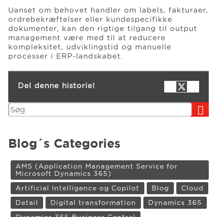
Uanset om behovet handler om labels, fakturaer,
ordrebekræftelser eller kundespecifikke
dokumenter, kan den rigtige tilgang til output
management være med til at reducere
kompleksitet, udviklingstid og manuelle
processer i ERP-landskabet.
Del denne historie!
Søg
Blog´s Categories
AMS (Application Management Service for
Microsoft Dynamics 365)
Artificial Intelligence og Copilot
Blog
Cloud
Detail
Digital transformation
Dynamics 365