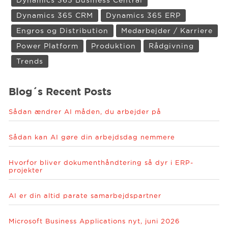
Dynamics 365 Business Central
Dynamics 365 CRM
Dynamics 365 ERP
Engros og Distribution
Medarbejder / Karriere
Power Platform
Produktion
Rådgivning
Trends
Blog´s Recent Posts
Sådan ændrer AI måden, du arbejder på
Sådan kan AI gøre din arbejdsdag nemmere
Hvorfor bliver dokumenthåndtering så dyr i ERP-
projekter
AI er din altid parate samarbejdspartner
Microsoft Business Applications nyt, juni 2026