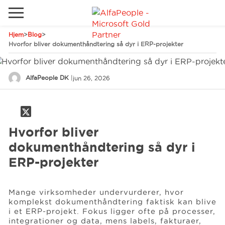
Hjem
>
Blog
>
Gå til det lokale websted
Hvorfor bliver dokumenthåndtering så dyr i ERP-projekter
Global
Ring
Email
AlfaPeople DK
|
jun 26, 2026
Canada
LATAM
Schweiz
Løsninger
Hvorfor bliver
Tyskland
dokumenthåndtering så dyr i
Brancher
ERP-projekter
Services
Mange virksomheder undervurderer, hvor
komplekst dokumenthåndtering faktisk kan blive
i et ERP-projekt. Fokus ligger ofte på processer,
Kunder
integrationer og data, mens labels, fakturaer,