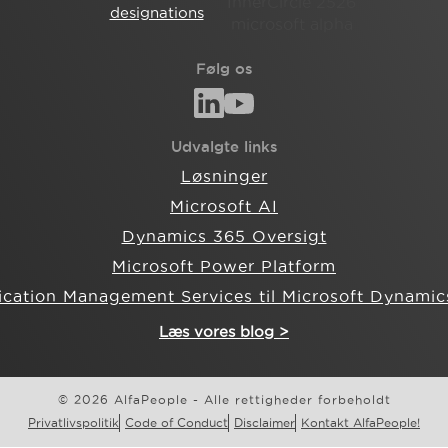
Følg os
Udvalgte links
Løsninger
Microsoft AI
Dynamics 365 Oversigt
Microsoft Power Platform
ication Management Services til Microsoft Dynamic
Læs vores blog >
© 2026 AlfaPeople - Alle rettigheder forbeholdt
Privatlivspolitik
Code of Conduct
Disclaimer
Kontakt AlfaPeople!