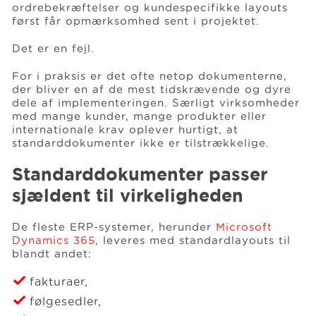
ordrebekræftelser og kundespecifikke layouts
først får opmærksomhed sent i projektet.
Events
Det er en fejl.
For i praksis er det ofte netop dokumenterne,
Vidensbank
der bliver en af de mest tidskrævende og dyre
dele af implementeringen. Særligt virksomheder
med mange kunder, mange produkter eller
internationale krav oplever hurtigt, at
Karriere
standarddokumenter ikke er tilstrækkelige.
Standarddokumenter passer
Om os
sjældent til virkeligheden
De fleste ERP-systemer, herunder
Microsoft
Dynamics 365
, leveres med standardlayouts til
blandt andet:
fakturaer,
følgesedler,