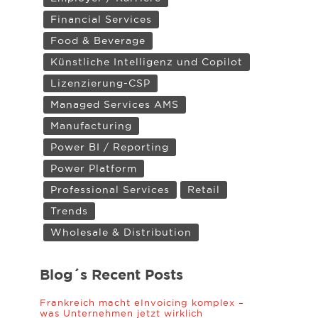
Financial Services
Food & Beverage
Künstliche Intelligenz und Copilot
Lizenzierung-CSP
Managed Services AMS
Manufacturing
Power BI / Reporting
Power Platform
Professional Services
Retail
Trends
Wholesale & Distribution
Blog´s Recent Posts
Frankreich macht eInvoicing komplex –
was Unternehmen jetzt wirklich