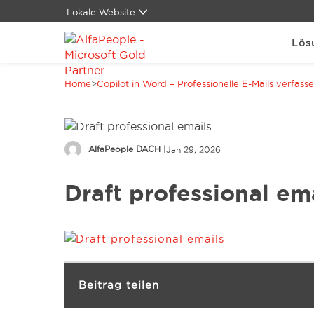
Lokale Website
Global
Lös
Brasilien
China
Home
>
Copilot in Word – Professionelle E-Mails verfass
Dänemark
Kanada
LATAM
Naher Osten
AlfaPeople DACH
|
Jan 29, 2026
Schweiz
Spanien
Draft professional em
Vereinigte Staaten
Beitrag teilen