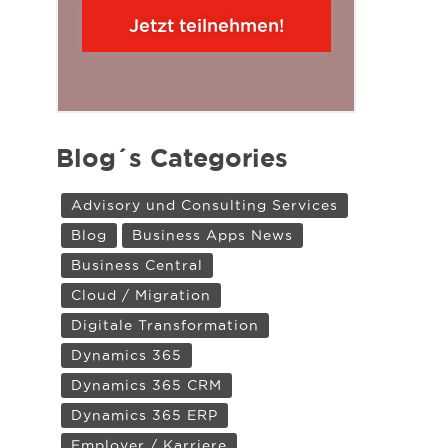
Jetzt teilnehmen!
Blog´s Categories
Advisory und Consulting Services
Blog
Business Apps News
Business Central
Cloud / Migration
Digitale Transformation
Dynamics 365
Dynamics 365 CRM
Dynamics 365 ERP
Employer / Karriere