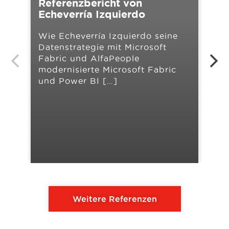
Referenzbericht von
Ref
Echeverría Izquierdo
Av
Wie Echeverría Izquierdo seine
Ban
Datenstrategie mit Microsoft
Kre
Fabric und AlfaPeople
Mic
modernisierte Microsoft Fabric
Fin
und Power BI […]
Dyn
Aus
Weitere Referenzen