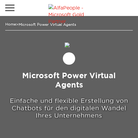
Lokale Website
Home
>
Microsoft Power Virtual Agents
Global
Telefon
Email
China
Kanada
Microsoft Power Virtual
Naher Osten
Lösungen
Agents
Spanien
Industrie
Einfache und flexible Erstellung von
Chatbots für den digitalen Wandel
Dienstleistungen
Ihres Unternehmens
Kunden