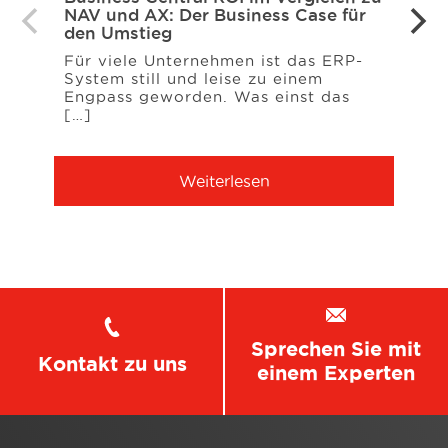
NAV und AX: Der Business Case für
– wa
den Umstieg
müss
Für viele Unternehmen ist das ERP-
Das 
System still und leise zu einem
Deuts
Engpass geworden. Was einst das
Unte
[…]
erwar
Weiterlesen
Sprechen Sie mit
Kontakt zu uns
einem Experten