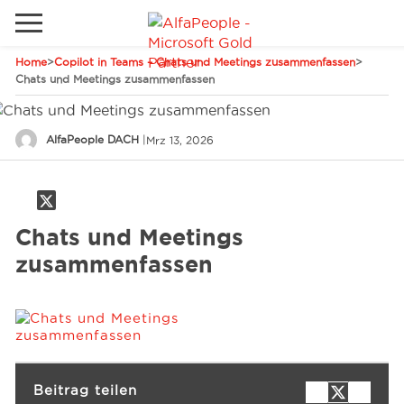
Home
>
Copilot in Teams – Chats und Meetings zusammenfassen
>
Lokale Website
Chats und Meetings zusammenfassen
Global
Telefon
Email
AlfaPeople DACH
|
Mrz 13, 2026
China
Kanada
Naher Osten
Lösungen
Chats und Meetings
Spanien
zusammenfassen
Industrie
Dienstleistungen
Beitrag teilen
Kunden