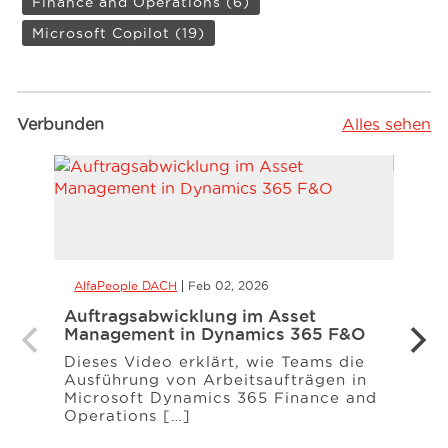
Finance and Operations
(6)
Microsoft Copilot
(19)
Verbunden
Alles sehen
AlfaPeople DACH
Feb 02, 2026
Alfa
Auftragsabwicklung im Asset
Copil
Management in Dynamics 365 F&O
und 
Dieses Video erklärt, wie Teams die
Mit C
Ausführung von Arbeitsaufträgen in
bei i
Microsoft Dynamics 365 Finance and
mit 
Operations […]
umge