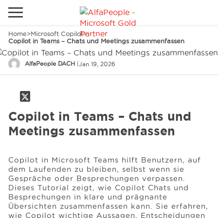
Home
>
Microsoft Copilot
>
Lokale Website
Copilot in Teams – Chats und Meetings zusammenfassen
Global
Telefon
Email
AlfaPeople DACH
|
Jan 19, 2026
China
Kanada
Copilot in Teams – Chats und
Naher Osten
Lösungen
Meetings zusammenfassen
Spanien
Industrie
Copilot in Microsoft Teams hilft Benutzern, auf
dem Laufenden zu bleiben, selbst wenn sie
Gespräche oder Besprechungen verpassen.
Dienstleistungen
Dieses Tutorial zeigt, wie Copilot Chats und
Besprechungen in klare und prägnante
Übersichten zusammenfassen kann. Sie erfahren,
Kunden
wie Copilot wichtige Aussagen, Entscheidungen