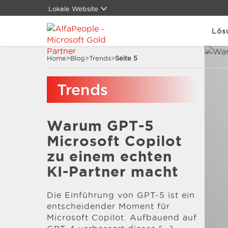
Lokale Website
Global
Lös
Brasilien
China
Home
>
Blog
>
Trends
>
Seite 5
Dänemark
Deutschland
Trends
LATAM
Kanada
Naher Osten
Warum GPT-5
Spanien
Vereinigte Staaten
Microsoft Copilot
zu einem echten
KI-Partner macht
Die Einführung von GPT-5 ist ein
entscheidender Moment für
Microsoft Copilot. Aufbauend auf