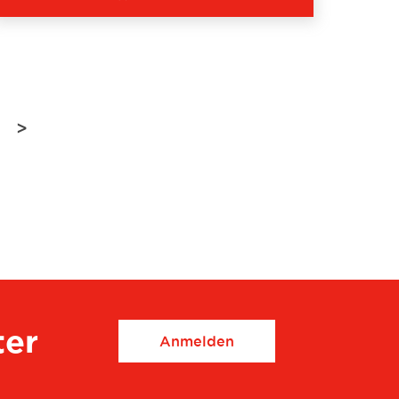
>
ter
Anmelden