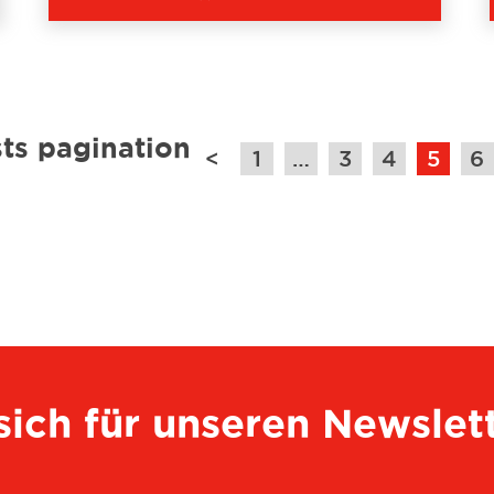
ts pagination
<
1
…
3
4
5
6
 sich für unseren Newslet