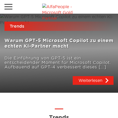
Lokale Website
Trends
Global
Telefon
Email
Warum GPT-5 Microsoft Copilot zu einem
China
echten KI-Partner macht
Deutschland
Die Einführung von GPT-5 ist ein
entscheidender Moment für Microsoft Copilot.
Lösungen
Kanada
Aufbauend auf GPT-4 verbessert dieses […]
Spanien
Weiterlesen
Industrie
Dienstleistungen
Kunden
Trends