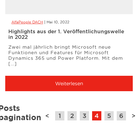
AlfaPeople DACH
Mai 10, 2022
Highlights aus der 1. Veröffentlichungswelle
in 2022
Zwei mal jährlich bringt Microsoft neue
Funktionen und Features für Microsoft
Dynamics 365 und Power Platform. Mit dem
[…]
Weiterlesen
Posts
<
1
2
3
4
5
6
>
pagination