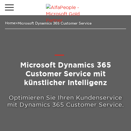
Lokale Website
Home
>
Microsoft Dynamics 365 Customer Service
Global
Telefon
Email
China
Deutschland
Microsoft Dynamics 365
Lösungen
Kanada
Customer Service mit
künstlicher Intelligenz
Spanien
Industrie
Optimieren Sie Ihren Kundenservice
mit Dynamics 365 Customer Service.
Dienstleistungen
Kunden