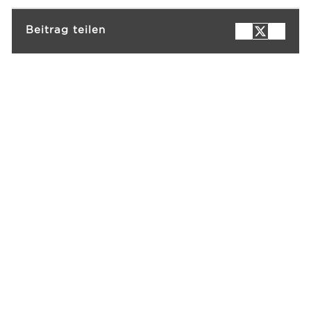
Beitrag teilen
Events
Ressourcen
Karriere
Über uns