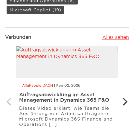
Finance and Operations
(6)
Microsoft Copilot
(19)
Verbunden
Alles sehen
AlfaPeople DACH
Feb 02, 2026
Alfa
Auftragsabwicklung im Asset
Copil
Management in Dynamics 365 F&O
und 
Dieses Video erklärt, wie Teams die
Mit C
Ausführung von Arbeitsaufträgen in
bei i
Microsoft Dynamics 365 Finance and
mit 
Operations […]
umge