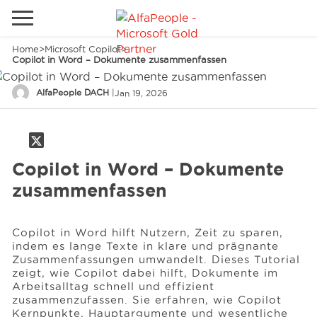
Home
>
Microsoft Copilot
>
Lokale Website
Copilot in Word – Dokumente zusammenfassen
Global
Telefon
Email
AlfaPeople DACH
|
Jan 19, 2026
China
Kanada
Copilot in Word – Dokumente
Naher Osten
Lösungen
zusammenfassen
Spanien
Industrie
Copilot in Word hilft Nutzern, Zeit zu sparen,
indem es lange Texte in klare und prägnante
Zusammenfassungen umwandelt. Dieses Tutorial
Dienstleistungen
zeigt, wie Copilot dabei hilft, Dokumente im
Arbeitsalltag schnell und effizient
zusammenzufassen. Sie erfahren, wie Copilot
Kunden
Kernpunkte, Hauptargumente und wesentliche