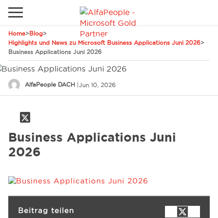
Home
>
Blog
>
Lokale Website
Highlights und News zu Microsoft Business Applications Juni 2026
>
Business Applications Juni 2026
Global
Telefon
Email
China
AlfaPeople DACH
|
Jun 10, 2026
Kanada
Naher Osten
Lösungen
Business Applications Juni
Spanien
Industrie
2026
Dienstleistungen
Beitrag teilen
Kunden