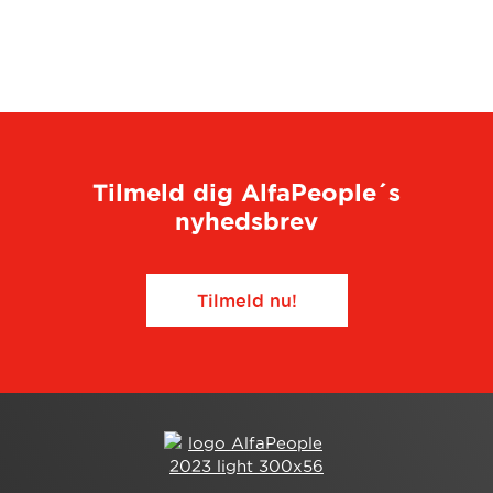
Tilmeld dig AlfaPeople´s
nyhedsbrev
Tilmeld nu!​