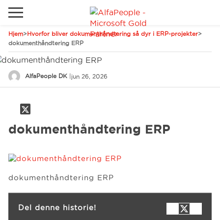
Hjem
>
Hvorfor bliver dokumenthåndtering så dyr i ERP-projekter
>
Gå til det lokale websted
dokumenthåndtering ERP
Global
Ring
Email
AlfaPeople DK
|
jun 26, 2026
Canada
LATAM
Schweiz
Løsninger
dokumenthåndtering ERP
Tyskland
Brancher
dokumenthåndtering ERP
Services
Del denne historie!
Kunder