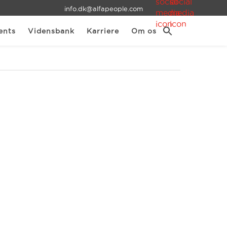
info.dk@alfapeople.com
ents
Vidensbank
Karriere
Om os