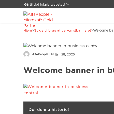
Gå til det lokale websted
Global
Brasilien
Canada
Hjem
>
Guide til brug af velkomstbanneret
>
Welcome bann
Kina
LATAM
Mellemøsten
Schweiz
AlfaPeople DK
|
jan 28, 2026
Spanien
Tyskland
Welcome banner in bu
USA
Del denne historie!