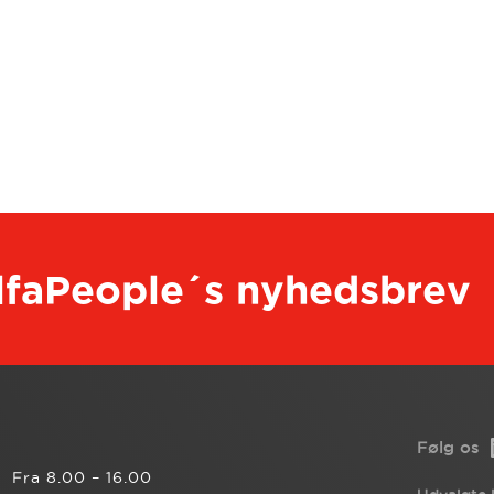
AlfaPeople´s nyhedsbrev
Følg os
Fra 8.00 – 16.00