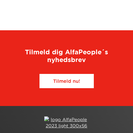
Tilmeld dig AlfaPeople´s
nyhedsbrev
Tilmeld nu!​