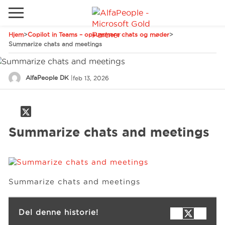
Hjem
>
Copilot in Teams – opsummere chats og møder
>
Gå til det lokale websted
Summarize chats and meetings
Global
Ring
Email
AlfaPeople DK
|
feb 13, 2026
Canada
LATAM
Schweiz
Løsninger
Summarize chats and meetings
Tyskland
Brancher
Summarize chats and meetings
Services
Del denne historie!
Kunder