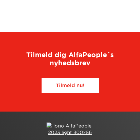
Tilmeld dig AlfaPeople´s
nyhedsbrev
Tilmeld nu!​