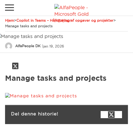
Hjem
>
Copilot in Teams – Håndtering af opgaver og projekter
>
Gå til det lokale websted
Manage tasks and projects
Global
Ring
Email
AlfaPeople DK
|
jan 19, 2026
Canada
LATAM
Schweiz
Løsninger
Manage tasks and projects
Tyskland
Brancher
Services
Del denne historie!
Kunder