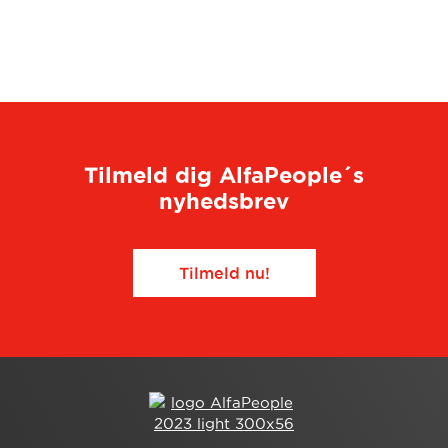
Tilmeld dig AlfaPeople´s
nyhedsbrev
Tilmeld nu!​