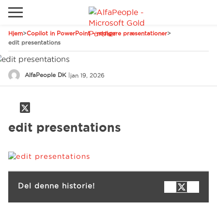
Hjem
>
Copilot in PowerPoint – redigere præsentationer
>
Gå til det lokale websted
edit presentations
Global
Ring
Email
AlfaPeople DK
|
jan 19, 2026
Canada
LATAM
Schweiz
Løsninger
edit presentations
Tyskland
Brancher
Services
Del denne historie!
Kunder