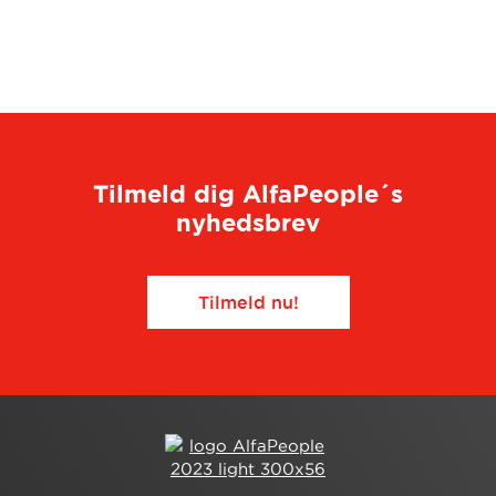
Tilmeld dig AlfaPeople´s
nyhedsbrev
Tilmeld nu!​