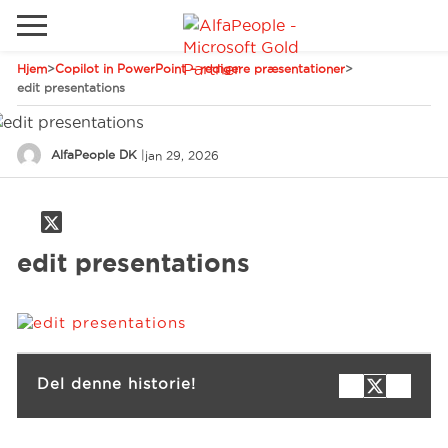
Hjem
>
Copilot in PowerPoint – redigere præsentationer
>
Gå til det lokale websted
edit presentations
Global
Ring
Email
AlfaPeople DK
|
jan 29, 2026
Canada
LATAM
Schweiz
Løsninger
edit presentations
Tyskland
Brancher
Services
Del denne historie!
Kunder