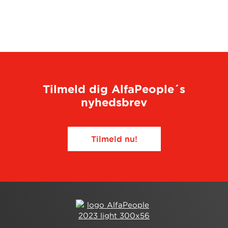
Tilmeld dig AlfaPeople´s
nyhedsbrev
Tilmeld nu!​