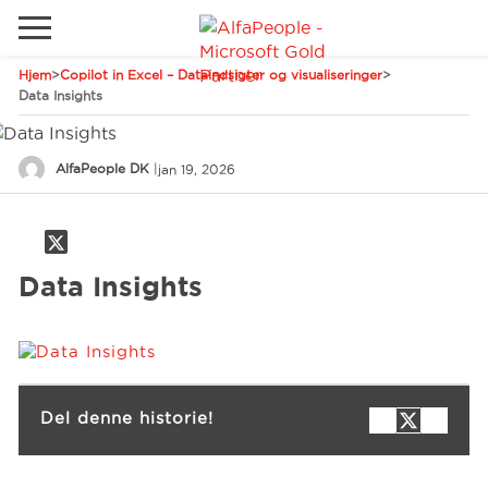
Hjem
>
Copilot in Excel – Dataindsigter og visualiseringer
>
Gå til det lokale websted
Data Insights
Global
Ring
Email
AlfaPeople DK
|
jan 19, 2026
Canada
LATAM
Schweiz
Løsninger
Data Insights
Tyskland
Brancher
Services
Del denne historie!
Kunder