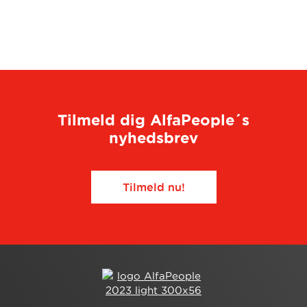
Tilmeld dig AlfaPeople´s
nyhedsbrev
Tilmeld nu!​