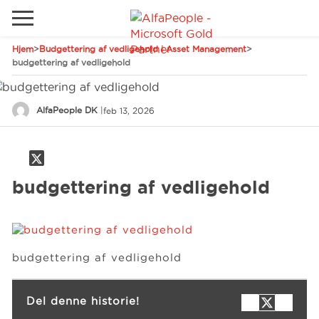
Hjem
>
Budgettering af vedligehold i Asset Management
>
Gå til det lokale websted
budgettering af vedligehold
Global
Ring
Email
AlfaPeople DK
|
feb 13, 2026
Canada
LATAM
Schweiz
Løsninger
budgettering af vedligehold
Tyskland
Brancher
budgettering af vedligehold
Services
Del denne historie!
Kunder