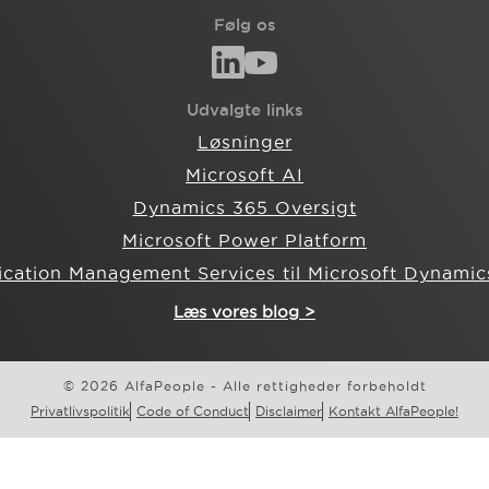
Følg os
Udvalgte links
Løsninger
Microsoft AI
Dynamics 365 Oversigt
Microsoft Power Platform
ication Management Services til Microsoft Dynamic
Læs vores blog >
© 2026 AlfaPeople - Alle rettigheder forbeholdt
Privatlivspolitik
Code of Conduct
Disclaimer
Kontakt AlfaPeople!