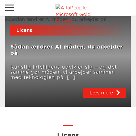
Gå til det lokale websted
Licens
Global
Ring
Email
Sådan ændrer AI måden, du arbejder
Canada
på
LATAM
Kunstig intelligens udvikler sig – og det
samme gør måden, vi arbejder sammen
Schweiz
Løsninger
med teknologien på. […]
Tyskland
Læs mere
Brancher
Services
Kunder
Licens