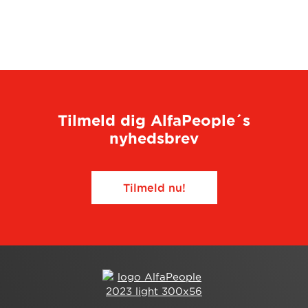
Tilmeld dig AlfaPeople´s
nyhedsbrev
Tilmeld nu!​