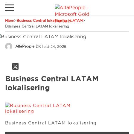
Hjem
>
Business Central lokalisering i LATAM
>
Gå til det lokale websted
Business Central LATAM lokalisering
Global
Ring
Email
AlfaPeople DK
|
okt 24, 2025
Canada
LATAM
Schweiz
Løsninger
Business Central LATAM
Tyskland
lokalisering
Brancher
Services
Business Central LATAM lokalisering
Kunder